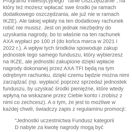
Programu Inwestycyjnego "Tanie Oszczędzanie", na
który też możesz wpłacać swe środki (w ramach
dodatkowego oszczędzania, ale już nie w ramach
IKZE). Ale takiej wpłaty na ten dodatkowy rachunek
robić nie musisz. Jest on jednak niezbędny do
uzyskania nagrody, bo to właśnie na ten rachunek
AXA wypłaci po 100 zł (do końca marca w 2021 i
2022 r.). A wpływ tych środków spowoduje zakup
jednostek tego samego funduszu, który wybierzesz
na IKZE, ale jednostki zakupione dzięki wpłacie
nagrody dokonanej przez AXA TFI będą na tym
odrębnym rachunku, dzięki czemu będzie można nimi
zarządzać (np. wypłacić poprzez sprzedaż jednostek
funduszu, by uzyskać środki pieniężne, które wtedy
wpłyną na wskazane przez Ciebie konto i zrobisz z
nimi co zechcesz). A o tym, że jest to możliwe w
każdej chwili, świadczy zapis z regulaminu promocji:
"Jednostki uczestnictwa Fundusz kategorii
D nabyte za kwotę nagrody mogą być