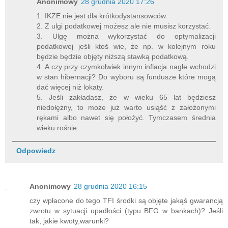
Anonimowy
28 grudnia 2020 17:26
1. IKZE nie jest dla krótkodystansowców.
2. Z ulgi podatkowej możesz ale nie musisz korzystać.
3. Ulgę można wykorzystać do optymalizacji
podatkowej jeśli ktoś wie, że np. w kolejnym roku
będzie będzie objęty niższą stawką podatkową.
4. A czy przy czymkolwiek innym inflacja nagle wchodzi
w stan hibernacji? Do wyboru są fundusze które mogą
dać więcej niż lokaty.
5. Jeśli zakładasz, że w wieku 65 lat będziesz
niedołężny, to może już warto usiąść z założonymi
rękami albo nawet się położyć. Tymczasem średnia
wieku rośnie.
Odpowiedz
Anonimowy
28 grudnia 2020 16:15
czy wpłacone do tego TFI środki są objęte jakąś gwarancją
zwrotu w sytuacji upadłości (typu BFG w bankach)? Jeśli
tak, jakie kwoty,warunki?