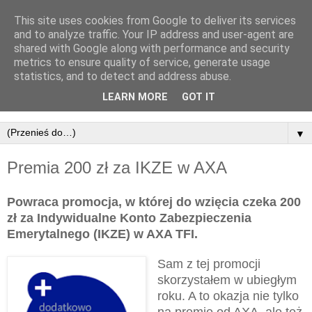
This site uses cookies from Google to deliver its services
Promocjobranie
and to analyze traffic. Your IP address and user-agent are
shared with Google along with performance and security
metrics to ensure quality of service, generate usage
Blog Mr. Złotówy, autora bloga Bankobranie ™ o
statistics, and to detect and address abuse.
promocjach z gwarantowanymi nagrodami, ale tym razem
LEARN MORE
GOT IT
nie o bankach.
▼
Premia 200 zł za IKZE w AXA
Powraca promocja, w której do wzięcia czeka 200
zł za Indywidualne Konto Zabezpieczenia
Emerytalnego (IKZE) w AXA TFI.
Sam z tej promocji
skorzystałem w ubiegłym
roku. A to okazja nie tylko
na premię od AXA, ale też