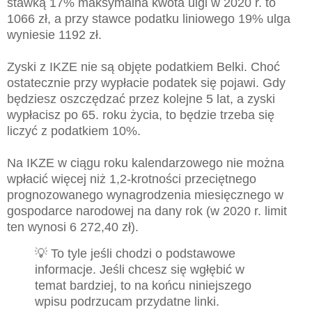
stawką 17% maksymalna kwota ulgi w 2020 r. to
1066 zł, a przy stawce podatku liniowego 19% ulga
wyniesie 1192 zł.
Zyski z IKZE nie są objęte podatkiem Belki. Choć
ostatecznie przy wypłacie podatek się pojawi. Gdy
będziesz oszczędzać przez kolejne 5 lat, a zyski
wypłacisz po 65. roku życia, to będzie trzeba się
liczyć z podatkiem 10%.
Na IKZE w ciągu roku kalendarzowego nie można
wpłacić więcej niż 1,2-krotności przeciętnego
prognozowanego wynagrodzenia miesięcznego w
gospodarce narodowej na dany rok (w 2020 r. limit
ten wynosi 6 272,40 zł).
💡 To tyle jeśli chodzi o podstawowe
informacje. Jeśli chcesz się wgłębić w
temat bardziej, to na końcu niniejszego
wpisu podrzucam przydatne linki.