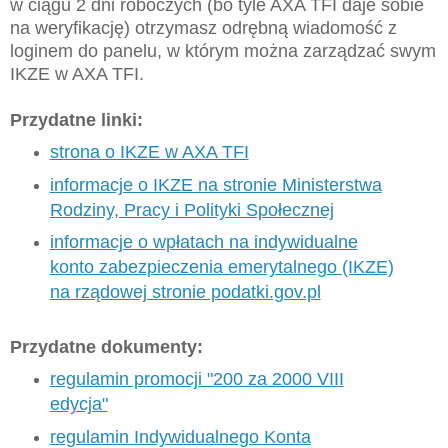
w ciągu 2 dni roboczych (bo tyle AXA TFI daje sobie
na weryfikację) otrzymasz odrębną wiadomość z
loginem do panelu, w którym można zarządzać swym
IKZE w AXA TFI.
Przydatne linki:
strona o IKZE w AXA TFI
informacje o IKZE na stronie Ministerstwa
Rodziny, Pracy i Polityki Społecznej
informacje o wpłatach na indywidualne
konto zabezpieczenia emerytalnego (IKZE)
na rządowej stronie podatki.gov.pl
Przydatne dokumenty:
regulamin promocji "200 za 2000 VIII
edycja"
regulamin Indywidualnego Konta