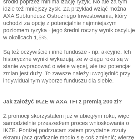
środki poprzez minimalizację ryzyk. No ale za tym
idzie też mniejszy zysk. Za przykład wziąć można
AXA Subfundusz Ostrożnego Inwestowania, który
uchodzi za opcję z potencjalnie najmniejszym
poziomem ryzyka - jego średni roczny
wynik oscyluje
w okolicach 1,5%.
Są też oczywiście i inne fundusze - np. akcyjne. Ich
historyczne wyniki wykazują, że w ciągu roku są w
stanie wypracować o wiele więcej, ale też potencjał
zmian jest duży. To zawsze należy uwzględnić przy
indywidualnym wyborze funduszu dla siebie.
Jak założyć IKZE w AXA TFI z premią 200 zł?
Z promocji skorzystałem już w ubiegłym roku, więc
samodzielnie przeszedłem proces wnioskowania o
IKZE. Poniżej podrzucam zatem przydatne zrzuty
ekranu (acz graficznie mogło się coś zmienić; wierzę